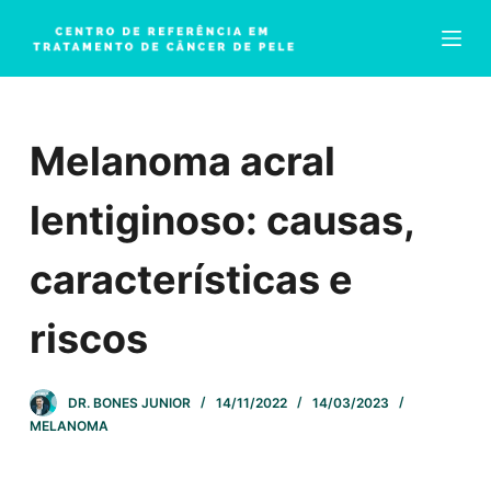
P
u
l
a
r
Melanoma acral
p
a
r
lentiginoso: causas,
a
o
características e
c
o
n
riscos
t
e
ú
DR. BONES JUNIOR
14/11/2022
14/03/2023
d
MELANOMA
o