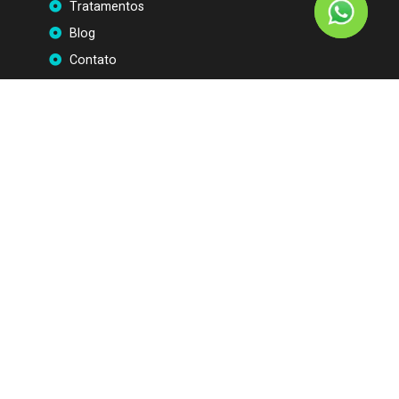
Tratamentos
Blog
Contato
Localização
Tratamentos
Cirurgia de Mohs
Tratamento para Carcinoma Basocelular
Tratamento para Espinocelular
Contato
Metropollitan Tokyo | Salas 801 – 816/18, Av.
Dep. Jamel Cecílio, 2690
(62) 99868-4038
Redes Sociais: