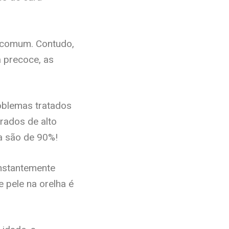
 comum. Contudo,
a precoce, as
oblemas tratados
rados de alto
ra são de 90%!
nstantemente
 pele na orelha é