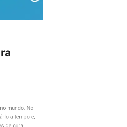
ara
e no mundo. No
á-lo a tempo e,
es de cura