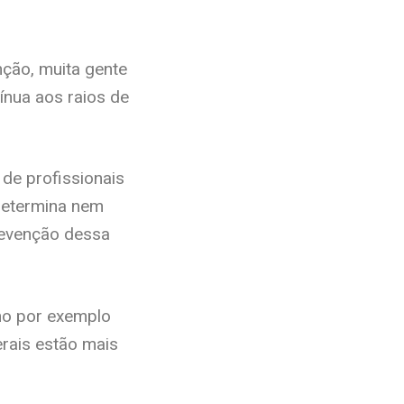
nção, muita gente
ínua aos raios de
 de profissionais
 determina nem
revenção dessa
mo por exemplo
erais estão mais