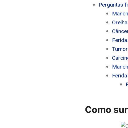
Perguntas f
Mancha
Orelha
Câncer
Ferida
Tumor 
Carcin
Mancha
Ferida
Como surg