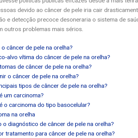
vesse políticas públicas eficazes desde a mais tenra
ssoas devido ao câncer de pele iria cair drasticamente
ão e detecção precoce desoneraria o sistema de saú
m outros problemas mais sérios.
o câncer de pele na orelha?
co-alvo vítima do câncer de pele na orelha?
ntomas de câncer de pele na orelha?
ir o câncer de pele na orelha?
ncipais tipos de câncer de pele na orelha?
 é um carcinoma?
é o carcinoma do tipo basocelular?
oma na orelha
 o diagnóstico de câncer de pele na orelha?
or tratamento para câncer de pele na orelha?