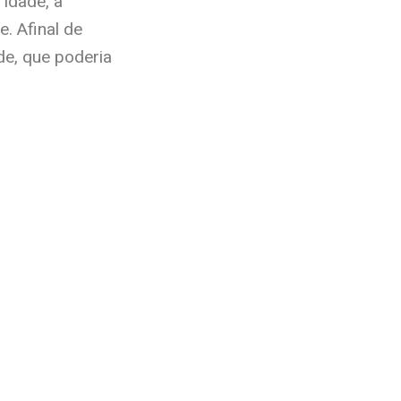
 idade, a
. Afinal de
de, que poderia