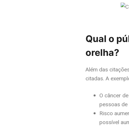
Qual o pú
orelha?
Além das citaçõe
citadas. A exemplo
O câncer de
pessoas de 
Risco aumen
possível au