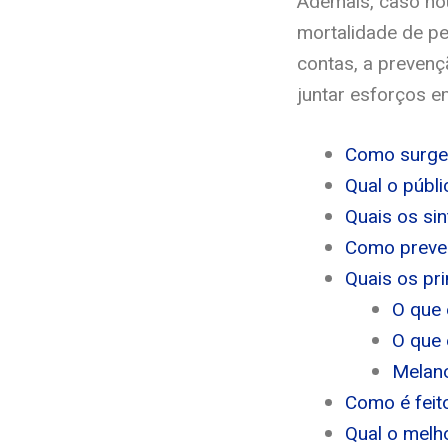
Ademais, caso hou
mortalidade de pe
contas, a prevenç
juntar esforços e
Como surge 
Qual o públi
Quais os si
Como preven
Quais os pri
O que
O que 
Melan
Como é feito
Qual o melh