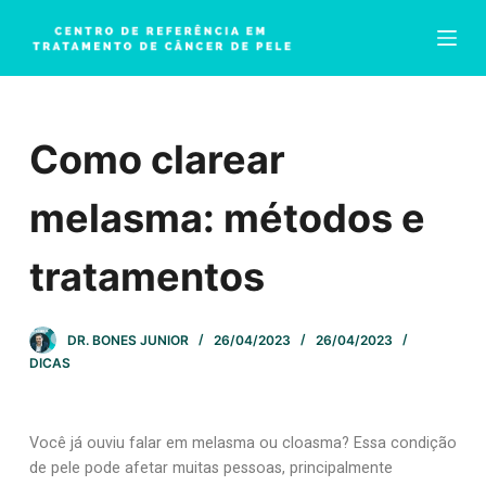
P
u
l
a
r
Como clarear
p
a
r
melasma: métodos e
a
o
tratamentos
c
o
n
DR. BONES JUNIOR
26/04/2023
26/04/2023
t
DICAS
e
ú
d
Você já ouviu falar em melasma ou cloasma? Essa condição
o
de pele pode afetar muitas pessoas, principalmente